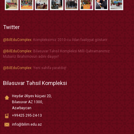
Twitter
@BilEduComplex:
Kompleksimiz 2010-cu ildən fəaliyyət göstərir
@BilEduComplex:
Biləsuvar Təhsil Kompleksi Milli Qəhrəmanımız
Mübariz İbrahimovun adını daşıyır!
@BilEduComplex:
Yeni səhifə yaratdıq!
Biləsuvar Təhsil Kompleksi
Heydər Əliyev küçəsi 2D,
Biləsuvar AZ 1300,
Azərbaycan
+99425 295-24-13
info@bilim.edu.az