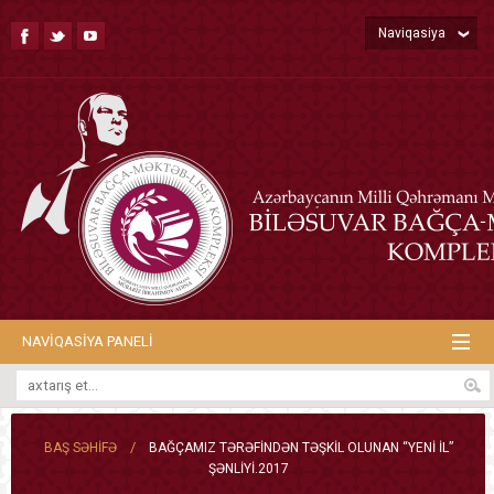
Naviqasiya
NAVIQASIYA PANELI
/
BAŞ SƏHIFƏ
BAĞÇAMIZ TƏRƏFINDƏN TƏŞKIL OLUNAN “YENI IL”
ŞƏNLIYI.2017