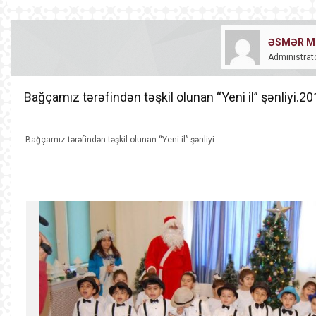
ƏSMƏR M
Administrat
Bağçamız tərəfindən təşkil olunan “Yeni il” şənliyi.2
Bağçamız tərəfindən təşkil olunan “Yeni il” şənliyi.