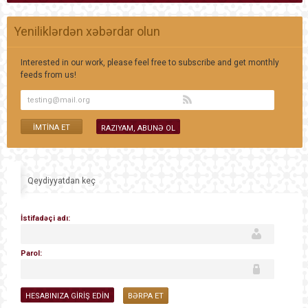
Yeniliklərdən xəbərdar olun
Interested in our work, please feel free to subscribe and get monthly
feeds from us!
Qeydiyyatdan keç
İstifadəçi adı:
Parol:
BƏRPA ET