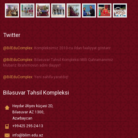
Twitter
@BilEduComplex:
Kompleksimiz 2010-cu ildən fəaliyyət göstərir
@BilEduComplex:
Biləsuvar Təhsil Kompleksi Milli Qəhrəmanımız
Mübariz İbrahimovun adını daşıyır!
@BilEduComplex:
Yeni səhifə yaratdıq!
Biləsuvar Təhsil Kompleksi
Heydər Əliyev küçəsi 2D,
Biləsuvar AZ 1300,
Azərbaycan
+99425 295-24-13
info@bilim.edu.az