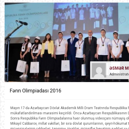
ƏSMƏR M
Administrat
Fənn Olimpiadası 2016
Mayın 17-də Azərbaycan Dövlət Akademik Milli Dram Teatrında Respublika Fə
mükafatlandırılması mərasimi keçirildi. Öncə Azərbaycan Respublikasının Dö
Sonra Respublika Fənn Olimpiadalarına həsr olunmuş videoçarx nümayiş olun
Mikayıl Cabbarov, millət vəkilləri, bir sıra dövlət qurumlarının, qeyri-hökumət t
müəssisələrinin rəhbərləri, tanınmış ziyalılar, münsiflər heyətinin sədrləri və ü