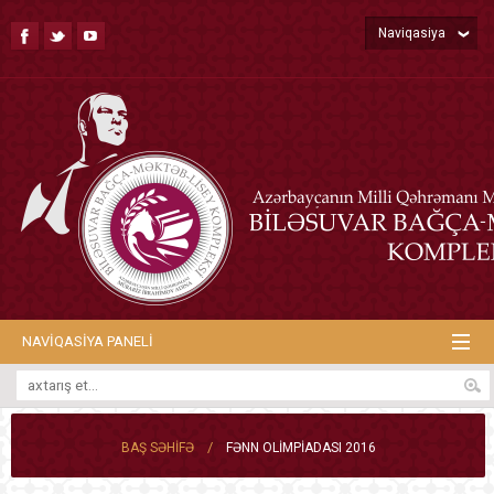
Naviqasiya
NAVIQASIYA PANELI
/
BAŞ SƏHIFƏ
FƏNN OLIMPIADASI 2016