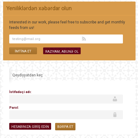
Yeniliklərdən xəbərdar olun
Interested in our work, please feel free to subscribe and get monthly
feeds from us!
Qeydiyyatdan keç
İstifadəçi adı:
Parol:
BƏRPA ET