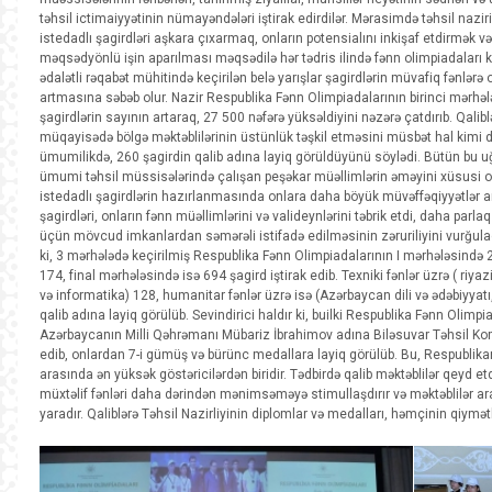
təhsil ictimaiyyətinin nümayəndələri iştirak edirdilər. Mərasimdə təhsil naziri 
istedadlı şagirdləri aşkara çıxarmaq, onların potensialını inkişaf etdirmək v
məqsədyönlü işin aparılması məqsədilə hər tədris ilində fənn olimpiadaları ke
ədalətli rəqabət mühitində keçirilən belə yarışlar şagirdlərin müvafiq fənlər
artmasına səbəb olur. Nazir Respublika Fənn Olimpiadalarının birinci mərhələ
şagirdlərin sayının artaraq, 27 500 nəfərə yüksəldiyini nəzərə çatdırıb. Qalib
müqayisədə bölgə məktəblilərinin üstünlük təşkil etməsini müsbət hal kimi də
ümumilikdə, 260 şagirdin qalib adına layiq görüldüyünü söylədi. Bütün bu 
ümumi təhsil müssisələrində çalışan peşəkar müəllimlərin əməyini xüsusi o
istedadlı şagirdlərin hazırlanmasında onlara daha böyük müvəffəqiyyətlər ar
şagirdləri, onların fənn müəllimlərini və valideynlərini təbrik etdi, daha parla
üçün mövcud imkanlardan səmərəli istifadə edilməsinin zəruriliyini vurğula
ki, 3 mərhələdə keçirilmiş Respublika Fənn Olimpiadalarının I mərhələsində 
174, final mərhələsində isə 694 şagird iştirak edib. Texniki fənlər üzrə ( riyaz
və informatika) 128, humanitar fənlər üzrə isə (Azərbaycan dili və ədəbiyyatı,
qalib adına layiq görülüb. Sevindirici haldır ki, builki Respublika Fənn Olimp
Azərbaycanın Milli Qəhrəmanı Mübariz İbrahimov adına Biləsuvar Təhsil Kom
edib, onlardan 7-i gümüş və bürünc medallara layiq görülüb. Bu, Respublik
arasında ən yüksək göstəricilərdən biridir. Tədbirdə qalib məktəblilər qeyd etdi
müxtəlif fənləri daha dərindən mənimsəməyə stimullaşdırır və məktəblilər a
yaradır. Qaliblərə Təhsil Nazirliyinin diplomlar və medalları, həmçinin qiymət