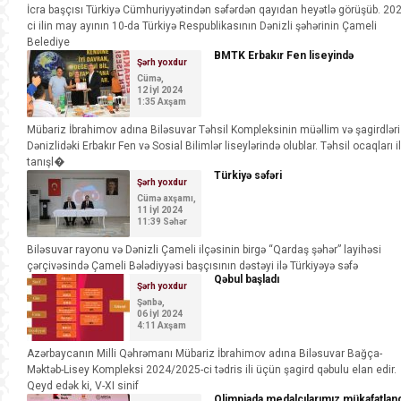
İcra başçısı Türkiyə Cümhuriyyətindən səfərdən qayıdan heyətlə görüşüb. 202
ci ilin may ayının 10-da Türkiyə Respublikasının Dənizli şəhərinin Çameli
Belediye
BMTK Erbakır Fen liseyində
Şərh yoxdur
Cümə,
12 İyl 2024
1:35 Axşam
Mübariz İbrahimov adına Biləsuvar Təhsil Kompleksinin müəllim və şagirdləri
Dənizlidəki Erbakır Fen və Sosial Bilimlər liseylərində olublar. Təhsil ocaqları i
tanışl�
Türkiyə səfəri
Şərh yoxdur
Cümə axşamı,
11 İyl 2024
11:39 Səhər
Biləsuvar rayonu və Dənizli Çameli ilçəsinin birgə “Qardaş şəhər” layihəsi
çərçivəsində Çameli Bələdiyyəsi başçısının dəstəyi ilə Türkiyəyə səfə
Qəbul başladı
Şərh yoxdur
Şənbə,
06 İyl 2024
4:11 Axşam
Azərbaycanın Milli Qəhrəmanı Mübariz İbrahimov adına Biləsuvar Bağça-
Məktəb-Lisey Kompleksi 2024/2025-ci tədris ili üçün şagird qəbulu elan edir.
Qeyd edək ki, V-XI sinif
Olimpiada medalçılarımız mükafatlandı