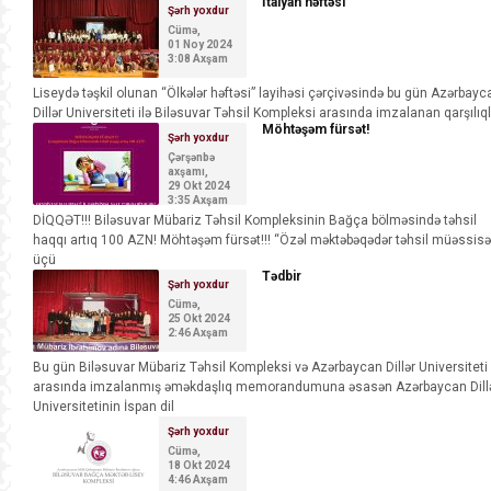
İtalyan həftəsi
Şərh yoxdur
Cümə,
01 Noy 2024
3:08 Axşam
Liseydə təşkil olunan “Ölkələr həftəsi” layihəsi çərçivəsində bu gün Azərbayc
Dillər Universiteti ilə Biləsuvar Təhsil Kompleksi arasında imzalanan qarşılıql
Möhtəşəm fürsət!
Şərh yoxdur
Çərşənbə
axşamı,
29 Okt 2024
3:35 Axşam
DİQQƏT!!! Biləsuvar Mübariz Təhsil Kompleksinin Bağça bölməsində təhsil
haqqı artıq 100 AZN! Möhtəşəm fürsət!!! “Özəl məktəbəqədər təhsil müəssisəl
üçü
Tədbir
Şərh yoxdur
Cümə,
25 Okt 2024
2:46 Axşam
Bu gün Biləsuvar Mübariz Təhsil Kompleksi və Azərbaycan Dillər Universiteti
arasında imzalanmış əməkdaşlıq memorandumuna əsasən Azərbaycan Dill
Universitetinin İspan dil
Şərh yoxdur
Cümə,
18 Okt 2024
4:46 Axşam