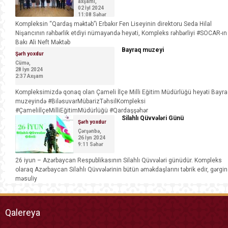
axşamı,
02 İyl 2024
11:08 Səhər
Kompleksin “Qardaş məktəb”i Erbakır Fen Liseyinin direktoru Seda Hilal
Nişancının rəhbərlik etdiyi nümayəndə heyəti, Kompleks rəhbərliyi #SOCAR-ın
Bakı Ali Neft Məktəb
Bayraq muzeyi
Şərh yoxdur
Cümə,
28 İyn 2024
2:37 Axşam
Kompleksimizdə qonaq olan Çameli İlçe Milli Eğitim Müdürlüğü heyəti Bayr
muzeyində #BiləsuvarMübarizTəhsilKompleksi
#ÇameliİlçeMilliEğitimMüdürlüğü #Qardaşşəhər
Silahlı Qüvvələri Günü
Şərh yoxdur
Çərşənbə,
26 İyn 2024
9:11 Səhər
26 iyun – Azərbaycan Respublikasının Silahlı Qüvvələri günüdür. Kompleks
olaraq Azərbaycan Silahlı Qüvvələrinin bütün əməkdaşlarını təbrik edir, gərgin
məsuliy
Qalereya