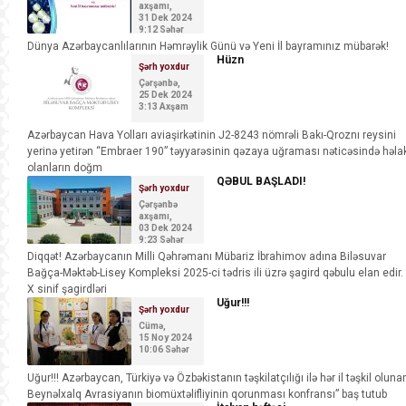
axşamı,
31 Dek 2024
9:12 Səhər
Dünya Azərbaycanlılarının Həmrəylik Günü və Yeni İl bayramınız mübarək!
Hüzn
Şərh yoxdur
Çərşənbə,
25 Dek 2024
3:13 Axşam
Azərbaycan Hava Yolları aviaşirkətinin J2-8243 nömrəli Bakı-Qroznı reysini
yerinə yetirən “Embraer 190” təyyarəsinin qəzaya uğraması nəticəsində həla
olanların doğm
QƏBUL BAŞLADI!
Şərh yoxdur
Çərşənbə
axşamı,
03 Dek 2024
9:23 Səhər
Diqqət! Azərbaycanın Milli Qəhrəmanı Mübariz İbrahimov adına Biləsuvar
Bağça-Məktəb-Lisey Kompleksi 2025-ci tədris ili üzrə şagird qəbulu elan edir.
X sinif şagirdləri
Uğur!!!
Şərh yoxdur
Cümə,
15 Noy 2024
10:06 Səhər
Uğur!!! Azərbaycan, Türkiyə və Özbəkistanın təşkilatçılığı ilə hər il təşkil olunan
Beynəlxalq Avrasiyanın biomüxtəlifliyinin qorunması konfransı” baş tutub