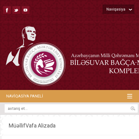
Naviqasiya
NAVIQASIYA PANELI
MüəllifVafa Alizada