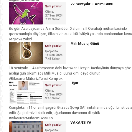
27 Sentyabr – Anım Günü
Şərh yoxdur
Cümə,
27 Sen 2024
7:20 Səhər
Bu gün Azərbaycanda Anım Günüdür. Xalqımız II Qarabağ müharibəsində
qəhrəmanlıqla döyüşən, ölkəmizin ərazi bütövlüyü yolunda canlarından keç
əsgər və zabitl
Milli Musiqi Günü
Şərh yoxdur
Çərşənbə,
18 Sen 2024
7:45 Səhər
18 sentyabr – Azərbaycanın dahi bəstəkarı Üzeyir Hacıbəylinin dünyaya göz
açdığı gün ölkəmizdə Milli Musiqi Günü kimi qeyd olunur.
#BiləsuvarMübarizTəhsilKomplek
Uğur
Şərh yoxdur
Cümə,
13 Sen 2024
9:16 Səhər
Kompleksin 11-ci sinif şagirdi Əlizadə Şövqi SAT imtahanında uğurlu nəticə ə
edib. Şagirdimizi təbrik edir, uğurlarının davamını diləyirik.
#BiləsuvarMübarizTəhsilKo
VAKANSİYA
Şərh yoxdur
Çərşənbə,