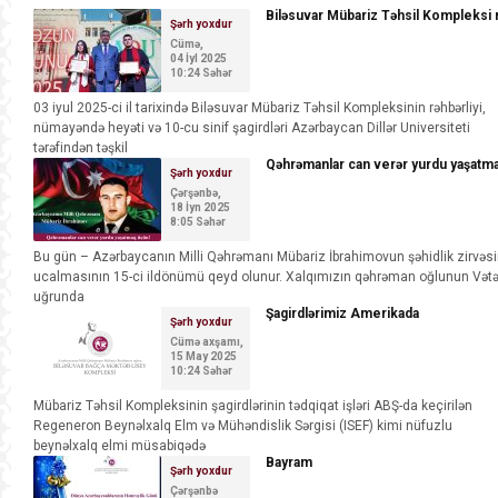
Biləsuvar Mübariz Təhsil Kompleksi 
Şərh yoxdur
Cümə,
04 İyl 2025
10:24 Səhər
03 iyul 2025-ci il tarixində Biləsuvar Mübariz Təhsil Kompleksinin rəhbərliyi,
nümayəndə heyəti və 10-cu sinif şagirdləri Azərbaycan Dillər Universiteti
tərəfindən təşkil
Qəhrəmanlar can verər yurdu yaşatm
Şərh yoxdur
Çərşənbə,
18 İyn 2025
8:05 Səhər
Bu gün – Azərbaycanın Milli Qəhrəmanı Mübariz İbrahimovun şəhidlik zirvəs
ucalmasının 15-ci ildönümü qeyd olunur. Xalqımızın qəhrəman oğlunun Vət
uğrunda
Şagirdlərimiz Amerikada
Şərh yoxdur
Cümə axşamı,
15 May 2025
10:24 Səhər
Mübariz Təhsil Kompleksinin şagirdlərinin tədqiqat işləri ABŞ-da keçirilən
Regeneron Beynəlxalq Elm və Mühəndislik Sərgisi (ISEF) kimi nüfuzlu
beynəlxalq elmi müsabiqədə
Bayram
Şərh yoxdur
Çərşənbə