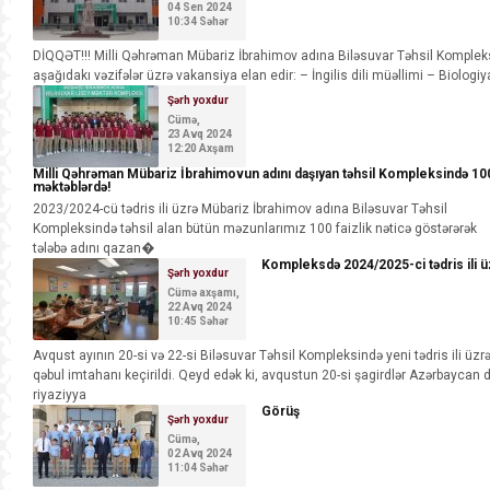
04 Sen 2024
10:34 Səhər
DİQQƏT!!! Milli Qəhrəman Mübariz İbrahimov adına Biləsuvar Təhsil Komplek
aşağıdakı vəzifələr üzrə vakansiya elan edir: – İngilis dili müəllimi – Biologiy
Şərh yoxdur
Cümə,
23 Avq 2024
12:20 Axşam
Milli Qəhrəman Mübariz İbrahimovun adını daşıyan təhsil Kompleksində 10
məktəblərdə!
2023/2024-cü tədris ili üzrə Mübariz İbrahimov adına Biləsuvar Təhsil
Kompleksində təhsil alan bütün məzunlarımız 100 faizlik nəticə göstərərək
tələbə adını qazan�
Kompleksdə 2024/2025-ci tədris ili ü
Şərh yoxdur
Cümə axşamı,
22 Avq 2024
10:45 Səhər
️Avqust ayının 20-si və 22-si Biləsuvar Təhsil Kompleksində yeni tədris ili üzr
qəbul imtahanı keçirildi. Qeyd edək ki, avqustun 20-si şagirdlər Azərbaycan di
riyaziyya
Görüş
Şərh yoxdur
Cümə,
02 Avq 2024
11:04 Səhər