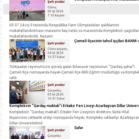
Şərh yoxdur
Cümə,
05 İyl 2024
7:10 Axşam
05.07.24-cü il tarixində Respublika Fənn Olimpiadaları qaliblərinin
mükafatlandırılması mərasimi baş tutdu və mərasimdə Kompleksin şagirdlər
mükafatlandırıldı. Nəzərin
Çameli ilçəsinin təhsil işçiləri BANM-
Şərh yoxdur
Cümə axşamı,
04 İyl 2024
10:27 Səhər
Türkiyədən rayonumuza qonaq gələn Biləsuvar rayonunun “Qardaş şəhər”i
Çameli İlçe nümayəndə heyəti-Çameli İlçe Milli Eğitim müdürlüğü və Komple
rəhb
Şərh yoxdur
Çərşənbə,
03 İyl 2024
10:41 Səhər
Kompleksin “Qardaş məktəb”i Erbakır Fen Liseyi Azərbaycan Dillər Univers
Kompleksin “Qardaş məktəb”i Erbakır Fen Liseyinin direktoru Seda Hilal
Nişancının rəhbərlik etdiyi nümayəndə heyəti, Kompleks rəhbərliyi Azərbayca
Dillər Universitetind
Səfər
Şərh yoxdur
Çərşənbə