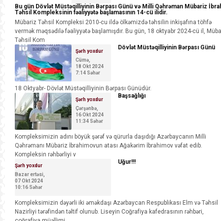
Bu gün Dövlət Müstəqilliyinin Bərpası Günü və Milli Qəhrəman Mübariz İbra
Təhsil Kompleksinin fəaliyyətə başlamasının 14-cü ilidir.
Mübariz Təhsil Kompleksi 2010-cu ildə ölkəmizdə təhsilin inkişafına töhfə
vermək məqsədilə fəaliyyətə başlamışdır. Bu gün, 18 oktyabr 2024-cü il, Müba
Təhsil Kom
Dövlət Müstəqilliyinin Bərpası Günü
Şərh yoxdur
Cümə,
18 Okt 2024
7:14 Səhər
18 Oktyabr- Dövlət Müstəqilliyinin Bərpası Günüdür.
Başsağlığı
Şərh yoxdur
Çərşənbə,
16 Okt 2024
11:34 Səhər
Kompleksimizin adını böyük şərəf və qürurla daşıdığı Azərbaycanın Milli
Qəhrəmanı Mübariz İbrahimovun atası Ağakərim İbrahimov vəfat edib.
Kompleksin rəhbərliyi v
Uğur!!!
Şərh yoxdur
Bazar ertəsi,
07 Okt 2024
10:16 Səhər
Kompleksimizin dəyərli iki əməkdaşı Azərbaycan Respublikası Elm və Təhsil
Nazirliyi tərəfindən təltif olunub. Liseyin Coğrafiya kafedrasının rəhbəri,
coğrafiya müəllimi