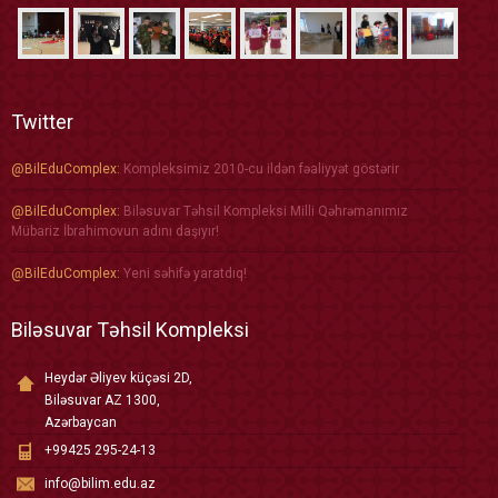
Twitter
@BilEduComplex:
Kompleksimiz 2010-cu ildən fəaliyyət göstərir
@BilEduComplex:
Biləsuvar Təhsil Kompleksi Milli Qəhrəmanımız
Mübariz İbrahimovun adını daşıyır!
@BilEduComplex:
Yeni səhifə yaratdıq!
Biləsuvar Təhsil Kompleksi
Heydər Əliyev küçəsi 2D,
Biləsuvar AZ 1300,
Azərbaycan
+99425 295-24-13
info@bilim.edu.az