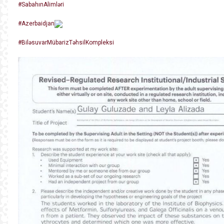
#SabahınAlimləri
#Azerbaidjan
#BiləsuvarMübarizTəhsilKompleksi