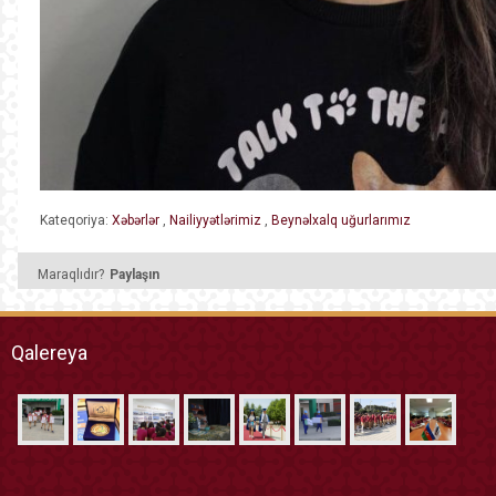
Kateqoriya:
Xəbərlər
,
Nailiyyətlərimiz
,
Beynəlxalq uğurlarımız
Maraqlıdır?
Paylaşın
Qalereya