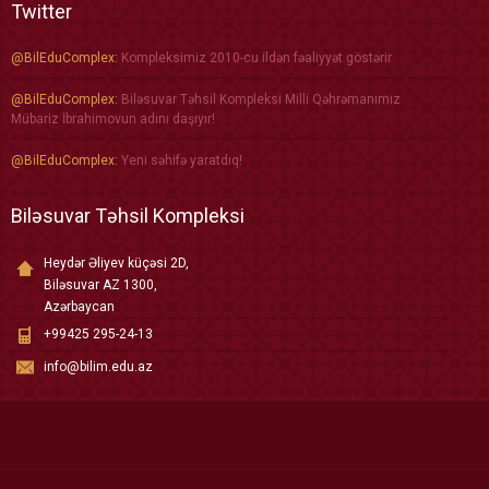
Twitter
@BilEduComplex:
Kompleksimiz 2010-cu ildən fəaliyyət göstərir
@BilEduComplex:
Biləsuvar Təhsil Kompleksi Milli Qəhrəmanımız
Mübariz İbrahimovun adını daşıyır!
@BilEduComplex:
Yeni səhifə yaratdıq!
Biləsuvar Təhsil Kompleksi
Heydər Əliyev küçəsi 2D,
Biləsuvar AZ 1300,
Azərbaycan
+99425 295-24-13
info@bilim.edu.az