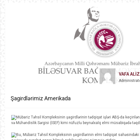
VAFA ALI
Administrat
Şagirdlərimiz Amerikada
Mübariz Təhsil Kompleksinin şagirdlərinin tədqiqat işləri ABŞ-da keçiri
və Mühəndislik Sərgisi (ISEF) kimi nüfuzlu beynəlxalq elmi müsabiqədə təqd
Bu, Mübariz Təhsil Kompleksinin şagirdlərinin elmi tədqiqat sahəsindəki 