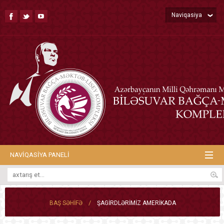
Naviqasiya
NAVIQASIYA PANELI
/
BAŞ SƏHIFƏ
ŞAGIRDLƏRIMIZ AMERIKADA