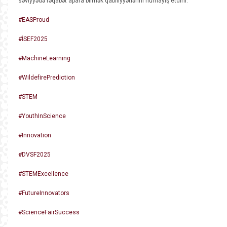
səviyyədə rəqabət apara bilmək qabiliyyətlərini nümayiş etdirir.
#EASProud
#İSEF2025
#MachineLearning
#WildefirePrediction
#STEM
#YouthInScience
#Innovation
#DVSF2025
#STEMExcellence
#FutureInnovators
#ScienceFairSuccess