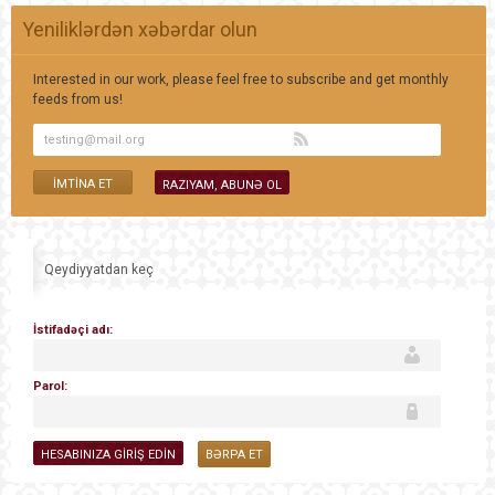
Yeniliklərdən xəbərdar olun
Interested in our work, please feel free to subscribe and get monthly
feeds from us!
Qeydiyyatdan keç
İstifadəçi adı:
Parol:
BƏRPA ET