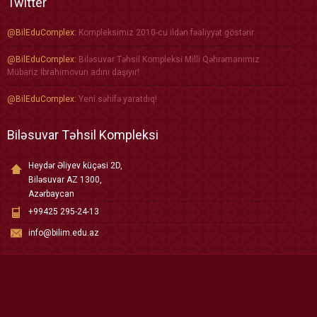
Twitter
@BilEduComplex:
Kompleksimiz 2010-cu ildən fəaliyyət göstərir
@BilEduComplex:
Biləsuvar Təhsil Kompleksi Milli Qəhrəmanımız
Mübariz İbrahimovun adını daşıyır!
@BilEduComplex:
Yeni səhifə yaratdıq!
Biləsuvar Təhsil Kompleksi
Heydər Əliyev küçəsi 2D,
Biləsuvar AZ 1300,
Azərbaycan
+99425 295-24-13
info@bilim.edu.az