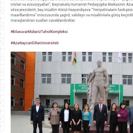
növləri və xüsusiyyətləri”, Beynəlxalq Humanist Pedaqogika Mərkəzinin Azə
vitse-prezidenti, baş müəllim Könül Haqverdiyeva “Yeniyetmələrin fərdi-psixoloj
maarifləndirmə” mövzusunda şagird, valideyn və müəllimlərlə görüş keçirdilə
maraqlandıran sualları cavablandırdılar.
#BiləsuvarMübarizTəhsilKompleksi
#AzərbaycanDillərUniversiteti