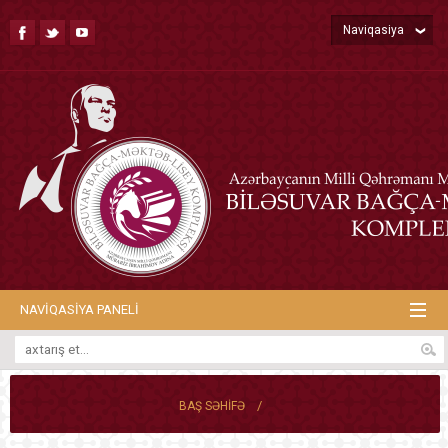
Naviqasiya
NAVIQASIYA PANELI
/
BAŞ SƏHIFƏ