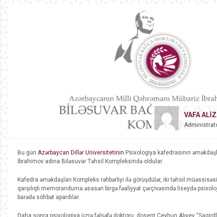
VAFA ALI
Administrat
Bu gün
Azərbaycan Dillər Universitetinin
Psixologiya kafedrasının əməkdaşl
İbrahimov adına Biləsuvar Təhsil Kompleksində oldular.
Kafedra əməkdaşları Kompleks rəhbərliyi ilə görüşdülər, iki təhsil müəssisə
qarşılıqlı memoranduma əsasən birgə fəaliyyət çərçivəsində liseydə psixoloji
barədə söhbət apardılar.
Daha sonra psixologiya üzrə fəlsəfə doktoru, dosent Ceyhun Alıyev “Şagirdl