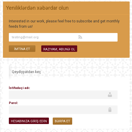
Yeniliklərdən xəbərdar olun
Interested in our work, please feel free to subscribe and get monthly
feeds from us!
Qeydiyyatdan keç
İstifadəçi adı:
Parol:
BƏRPA ET