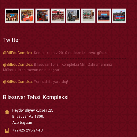
Twitter
@BilEduComplex:
Kompleksimiz 2010-cu ildən fəaliyyət göstərir
@BilEduComplex:
Biləsuvar Təhsil Kompleksi Milli Qəhrəmanımız
Mübariz İbrahimovun adını daşıyır!
@BilEduComplex:
Yeni səhifə yaratdıq!
Biləsuvar Təhsil Kompleksi
Heydər Əliyev küçəsi 2D,
Biləsuvar AZ 1300,
Azərbaycan
+99425 295-24-13