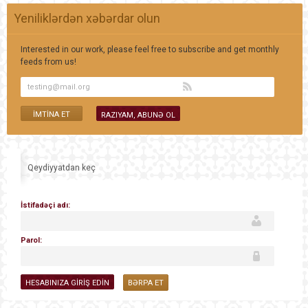
Yeniliklərdən xəbərdar olun
Interested in our work, please feel free to subscribe and get monthly
feeds from us!
Qeydiyyatdan keç
İstifadəçi adı:
Parol:
BƏRPA ET