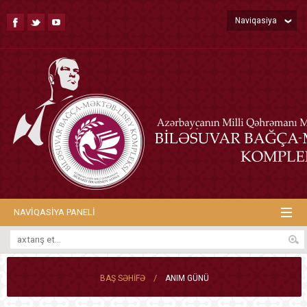
Naviqasiya
NAVIQASIYA PANELI
/
BAŞ SƏHIFƏ
ANIM GÜNÜ