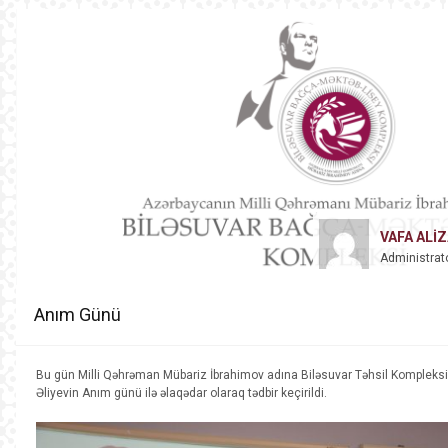
VAFA ALI
Administrat
Anım Günü
Bu gün Milli Qəhrəman Mübariz İbrahimov adına Biləsuvar Təhsil Kompleks
Əliyevin Anım günü ilə əlaqədar olaraq tədbir keçirildi.