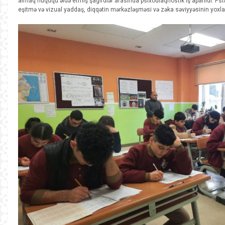
almaq hüququ əldə etmiş şagirdlər arasında psixodiaqnostik iş aparıldı. Psi
eşitmə və vizual yaddaş, diqqətin mərkəzləşməsi və zəka səviyyəsinin yoxlan