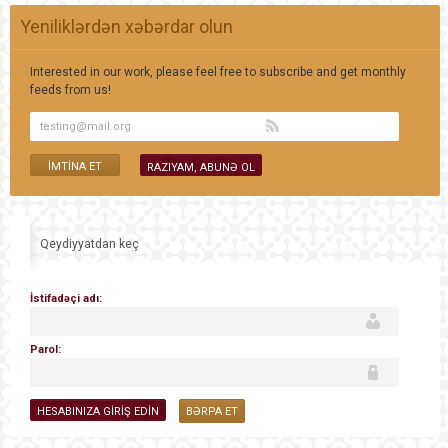
Yeniliklərdən xəbərdar olun
Interested in our work, please feel free to subscribe and get monthly
feeds from us!
Qeydiyyatdan keç
İstifadəçi adı:
Parol:
BƏRPA ET