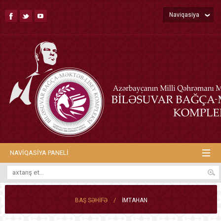
Naviqasiya
NAVIQASIYA PANELI
/
BAŞ SƏHIFƏ
İMTAHAN