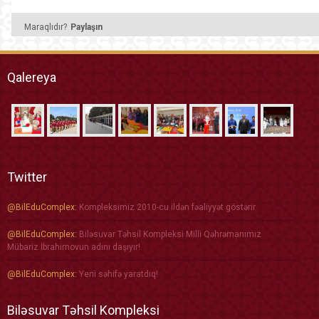
Maraqlıdır?
Paylaşın
Qalereya
Twitter
@BilEduComplex:
Kompleksimiz 2010-cu ildən fəaliyyət göstərir
@BilEduComplex:
Biləsuvar Təhsil Kompleksi Milli Qəhrəmanımız
Mübariz İbrahimovun adını daşıyır!
@BilEduComplex:
Yeni səhifə yaratdıq!
Biləsuvar Təhsil Kompleksi