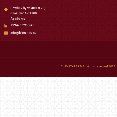
Heydər Əliyev küçəsi 2D,
Biləsuvar AZ 1300,
Azərbaycan
+99425 295-24-13
info@bilim.edu.az
BILIM.EDU.AZ© All rights reserved 2017