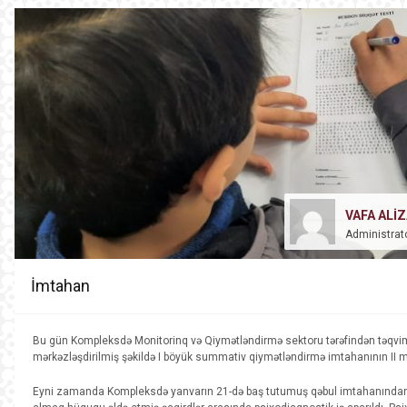
VAFA ALI
Administrat
İmtahan
Bu gün Kompleksdə Monitorinq və Qiymətləndirmə sektoru tərəfindən təqvi
mərkəzləşdirilmiş şəkildə I böyük summativ qiymətləndirmə imtahanının II m
Eyni zamanda Kompleksdə yanvarın 21-də baş tutumuş qəbul imtahanından u